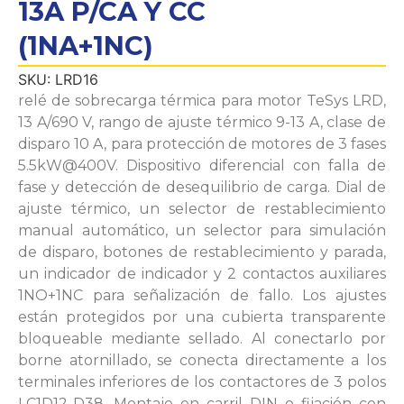
13A P/CA Y CC
(1NA+1NC)
SKU: LRD16
relé de sobrecarga térmica para motor TeSys LRD,
13 A/690 V, rango de ajuste térmico 9-13 A, clase de
disparo 10 A, para protección de motores de 3 fases
5.5kW@400V. Dispositivo diferencial con falla de
fase y detección de desequilibrio de carga. Dial de
ajuste térmico, un selector de restablecimiento
manual automático, un selector para simulación
de disparo, botones de restablecimiento y parada,
un indicador de indicador y 2 contactos auxiliares
1NO+1NC para señalización de fallo. Los ajustes
están protegidos por una cubierta transparente
bloqueable mediante sellado. Al conectarlo por
borne atornillado, se conecta directamente a los
terminales inferiores de los contactores de 3 polos
LC1D12-D38. Montaje en carril DIN o fijación con