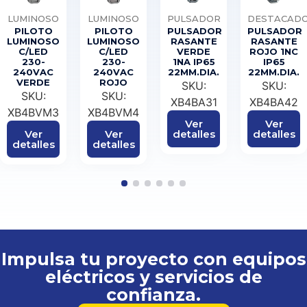
LUMINOSO
LUMINOSO
PULSADOR
DESTACAD
PILOTO
PILOTO
PULSADOR
PULSADOR
LUMINOSO
LUMINOSO
RASANTE
RASANTE
C/LED
C/LED
VERDE
ROJO 1NC
230-
230-
1NA IP65
IP65
240VAC
240VAC
22MM.DIA.
22MM.DIA.
VERDE
ROJO
SKU:
SKU:
SKU:
SKU:
XB4BA31
XB4BA42
XB4BVM3
XB4BVM4
Ver
Ver
Ver
Ver
detalles
detalles
detalles
detalles
1
2
3
4
5
6
Impulsa tu proyecto con equipos
eléctricos y servicios de
confianza.