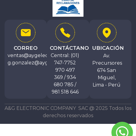
CORREO
CONTÁCTANOS
UBICACIÓN
ventas@aygelectrocompany.com
Central: (01)
Av.
g.gonzalez@aygelectrocompany.com
747-7752
Precursores
970 497
674 San
369 / 934
Miguel,
680 785 /
Lima - Perú
981 518 646
A&G ELECTRONIC COMPANY SAC @ 2025 Todos los
derechos reservados