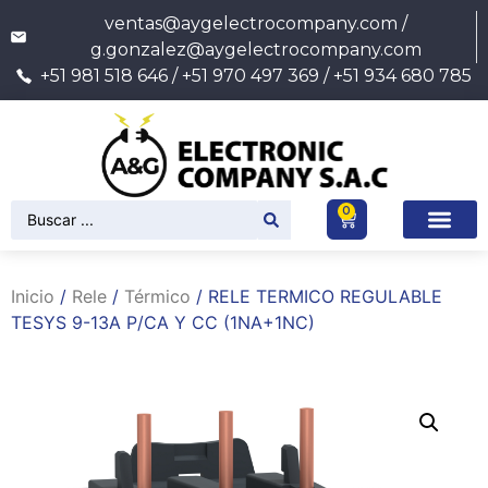
ventas@aygelectrocompany.com /
g.gonzalez@aygelectrocompany.com
+51 981 518 646 / +51 970 497 369 / +51 934 680 785
0
Inicio
/
Rele
/
Térmico
/ RELE TERMICO REGULABLE
TESYS 9-13A P/CA Y CC (1NA+1NC)